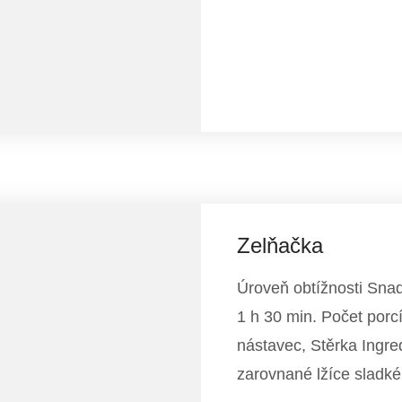
Zelňačka
Úroveň obtížnosti Sna
1 h 30 min. Počet porc
nástavec, Stěrka Ingre
zarovnané lžíce sladk