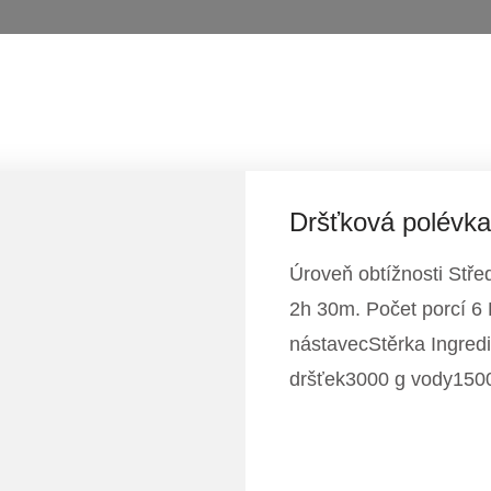
Dršťková polévka
Úroveň obtížnosti Stře
2h 30m. Počet porcí 6 
nástavecStěrka Ingred
dršťek3000 g vody1500