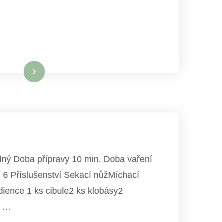
Číst celé
dný Doba přípravy 10 min. Doba vaření
í 6 Příslušenství Sekací nůžMíchací
dience 1 ks cibule2 ks klobásy2
é …